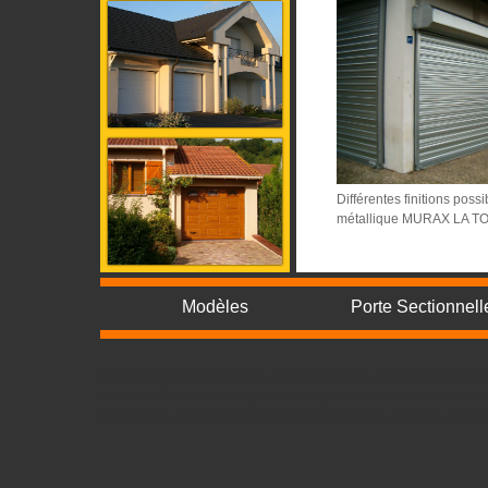
Différentes finitions poss
métallique MURAX LA 
Modèles
Porte Sectionnell
Portes de garage sectionnelles, rideaux métalliques et grilles livrées d
Montpellier Paris, Strasbourg, Metz, Nancy, Lens, Amiens, Arras, Bethun
Valenciennes, Dunkerque, Hazebrouck, Lille, Roubaix, Tourcoing, Villene