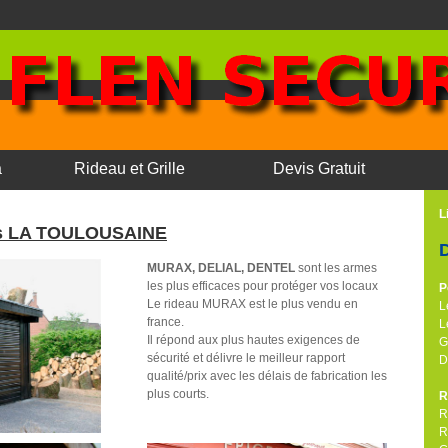
a
Rideau et Grille
Devis Gratuit
L
les LA TOULOUSAINE
MURAX, DELIAL, DENTEL
sont les armes
les plus efficaces pour protéger vos locaux
P
Le rideau MURAX est le plus vendu en
L
france.
L
Il répond aux plus hautes exigences de
G
sécurité et délivre le meilleur rapport
D
qualité/prix avec les délais de fabrication les
plus courts.
R
R
R