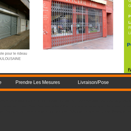
G
G
P
L
F
L
P
ible pour le rideau
TOULOUSAINE
e
Prendre Les Mesures
Livraison/Pose
irectement chez vous par LA TOULOUSAINE partout en France métropolitaine dans les grandes 
e, Lambersart, Loos. Pose dans tous le Nord-Pas-De-Calais à Dunkerque, Lille, Calais, Grave
uve d'Ascq, Arras, Douai, Cambrai, Valenciennes, B�thune, Gravelines, Calais, Boulogne, S