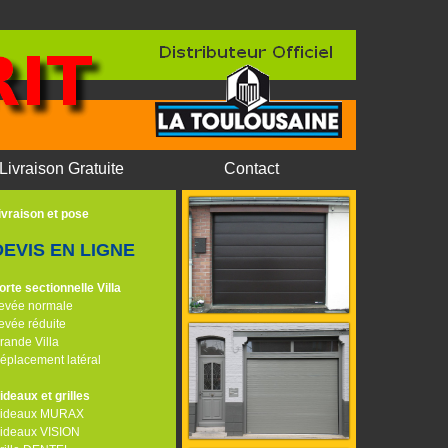
Livraison Gratuite
Contact
ivraison et pose
DEVIS EN LIGNE
orte sectionnelle Villa
evée normale
evée réduite
rande Villa
éplacement latéral
ideaux et grilles
ideaux MURAX
ideaux VISION