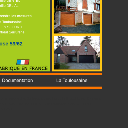
rille DENTEL
rille DELIAL
rendre les mesures
a Toulousaine
LEN SECURIT
ittoral Serrurerie
ose 59/62
Documentation
La Toulousaine
villes comme Lille, Dunkerque, Lyon, Marseille, Brest, Nantes, Grenoble,
lines, Saint-omer, Saint-Pol-Sur-Mer, Rosendael, Cambrais, Douai,
aint-Omer