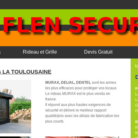
a
Rideau et Grille
Devis Gratuit
L
les LA TOULOUSAINE
MURAX, DELIAL, DENTEL
sont les armes
les plus efficaces pour protéger vos locaux
P
Le rideau MURAX est le plus vendu en
L
france.
L
Il répond aux plus hautes exigences de
G
sécurité et délivre le meilleur rapport
D
qualité/prix avec les délais de fabrication les
plus courts.
R
R
R