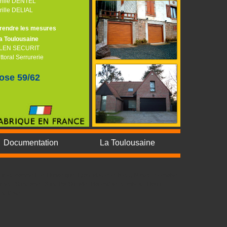
rille DENTEL
rille DELIAL
rendre les mesures
a Toulousaine
LEN SECURIT
ittoral Serrurerie
ose 59/62
Documentation
La Toulousaine
villes comme Lille, Dunkerque, Lyon, Marseille, Brest, Nantes, Grenoble,
lines, Saint-omer, Saint-Pol-Sur-Mer, Rosendael, Cambrais, Douai,
aint-Omer