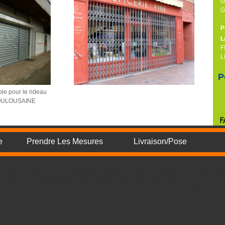
G
G
P
L
F
L
P
ible pour le rideau
TOULOUSAINE
e
Prendre Les Mesures
Livraison/Pose
irectement chez vous par LA TOULOUSAINE partout en France métropolitaine dans les grandes 
e, Lambersart, Loos. Pose dans tous le Nord-Pas-De-Calais à Dunkerque, Lille, Calais, Grave
uve d'Ascq, Arras, Douai, Cambrai, Valenciennes, B�thune, Gravelines, Calais, Boulogne, S