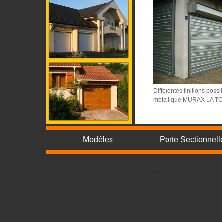
Différentes finitions poss
métallique MURAX LA 
Modèles
Porte Sectionnell
Portes de garage sectionnelles, rideaux métalliques et grilles livrées d
Montpellier Paris, Strasbourg, Metz, Nancy, Lens, Amiens, Arras, Bethun
Valenciennes, Dunkerque, Hazebrouck, Lille, Roubaix, Tourcoing, Villene