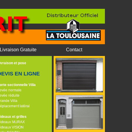
Livraison Gratuite
Contact
ivraison et pose
DEVIS EN LIGNE
orte sectionnelle Villa
evée normale
evée réduite
rande Villa
éplacement latéral
ideaux et grilles
ideaux MURAX
ideaux VISION