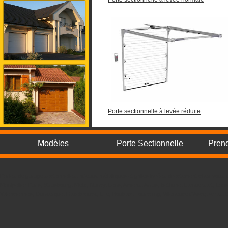
Porte sectionnelle à levée réduite
Modèles
Porte Sectionnelle
Pren
Portes de garage sectionnelles, rideaux métalliques et grilles livrées directement chez vo
Montpellier Paris, Strasbourg, Metz, Nancy, Lens, Amiens, Arras, Bethune, Lambersart, Loos
Valenciennes, Dunkerque, Hazebrouck, Lille, Roubaix, Tourcoing, Villeneuve d'Ascq, Arras,