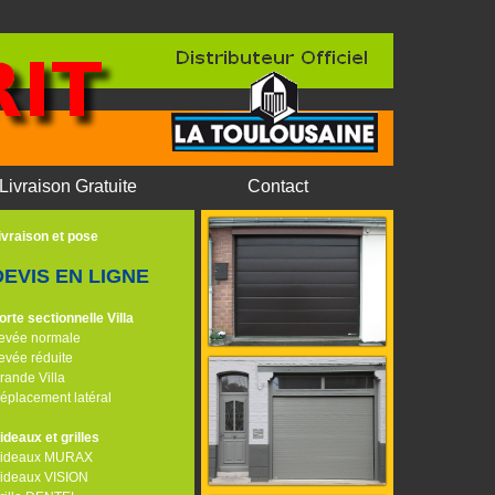
Livraison Gratuite
Contact
ivraison et pose
DEVIS EN LIGNE
orte sectionnelle Villa
evée normale
evée réduite
rande Villa
éplacement latéral
ideaux et grilles
ideaux MURAX
ideaux VISION