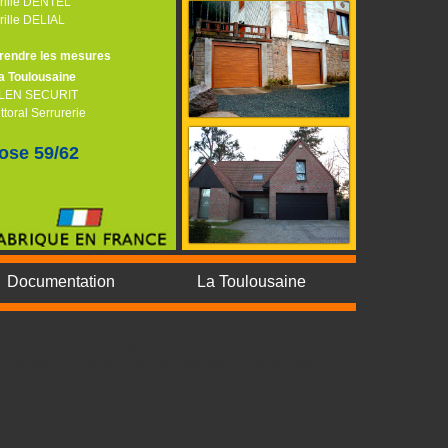
rille DENTEL
rille DELIAL
rendre les mesures
a Toulousaine
LEN SECURIT
ittoral Serrurerie
ose 59/62
Documentation
La Toulousaine
villes comme Lille, Dunkerque, Lyon, Marseille, Brest, Nantes, Grenoble,
lines, Saint-omer, Saint-Pol-Sur-Mer, Rosendael, Cambrais, Douai,
aint-Omer