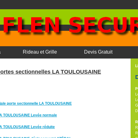
a
Rideau et Grille
Devis Gratuit
L
ortes sectionnelles LA TOULOUSAINE
P
L
L
ale porte sectionnelle LA TOULOUSAINE
G
D
e LA TOULOUSAINE Levée normale
R
 LA TOULOUSAINE Levée réduite
R
R