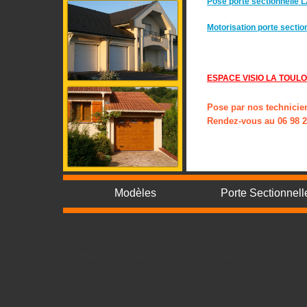
Pose porte sectionnell
Motorisation porte sect
ESPACE VISIO LA TOUL
Pose par nos technicie
Rendez-vous au 06 98 2
Modèles
Porte Sectionnell
Portes de garage sectionnelles, rideaux métalliques et grilles livrées d
Montpellier Paris, Strasbourg, Metz, Nancy, Lens, Amiens, Arras, Bethun
Valenciennes, Dunkerque, Hazebrouck, Lille, Roubaix, Tourcoing, Villene