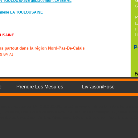
e LA TOULOUSAINE déplacement LATÉRAL
G
G
ionnelle LA TOULOUSAINE
P
L
F
L
OUSAINE
P
ns partout dans la région Nord-Pas-De-Calais
9 84 73
e
Prendre Les Mesures
Livraison/Pose
irectement chez vous par LA TOULOUSAINE partout en France métropolitaine dans les grandes 
e, Lambersart, Loos. Pose dans tous le Nord-Pas-De-Calais à Dunkerque, Lille, Calais, Grave
uve d'Ascq, Arras, Douai, Cambrai, Valenciennes, B�thune, Gravelines, Calais, Boulogne, S