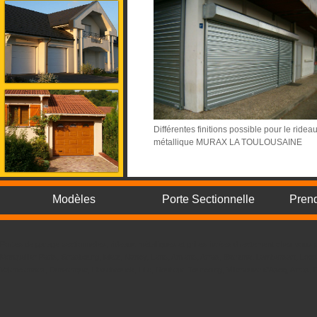
Différentes finitions possible pour le ridea
métallique MURAX LA TOULOUSAINE
Modèles
Porte Sectionnelle
Pren
Portes de garage sectionnelles, rideaux métalliques et grilles livrées directement chez vo
Montpellier Paris, Strasbourg, Metz, Nancy, Lens, Amiens, Arras, Bethune, Lambersart, Loos
Valenciennes, Dunkerque, Hazebrouck, Lille, Roubaix, Tourcoing, Villeneuve d'Ascq, Arras,